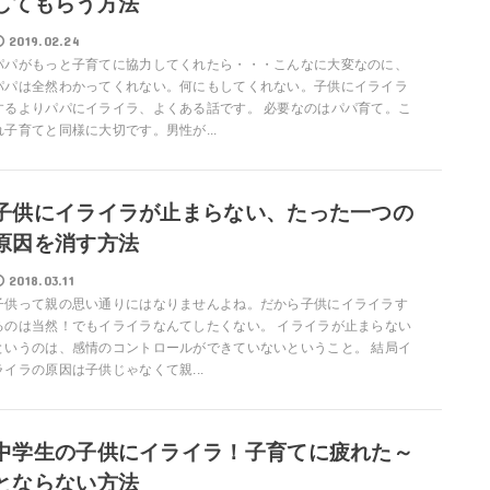
してもらう方法
2019.02.24
パパがもっと子育てに協力してくれたら・・・こんなに大変なのに、
パパは全然わかってくれない。何にもしてくれない。子供にイライラ
するよりパパにイライラ、よくある話です。 必要なのはパパ育て。こ
れ子育てと同様に大切です。男性が...
子供にイライラが止まらない、たった一つの
原因を消す方法
2018.03.11
子供って親の思い通りにはなりませんよね。だから子供にイライラす
るのは当然！でもイライラなんてしたくない。 イライラが止まらない
というのは、感情のコントロールができていないということ。 結局イ
ライラの原因は子供じゃなくて親...
中学生の子供にイライラ！子育てに疲れた～
とならない方法