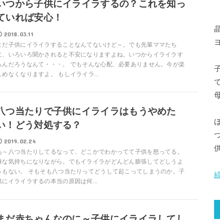
いつから子供にイライラするの？これを知っ
ていれば安心！
晶
2018.03.11
まだ子供にイライラすることなんてないけど～。でも先輩ママたち
に、いろいろ聞かされると不安になりますよね。いつからイライラす
るんだろうなんて・・・。 でもそんな心配、必要ありません。今が楽
しめなくなりますよ。 もしイライラ...
八つ当たりで子供にイライラはもうやめた
い！どう対処する？
2019.02.24
あ～八つ当たりしてるなって、どこかでわかってて子供を怒ってる。
嫌な気持ちになりながら。でもイライラがどんどん膨張してどしうよ
うもない。 そもそも八つ当たりってどうして起こってしまうのか。子
供にイライラするの本当の原因は何...
まだ赤ちゃんなのに～子供にイライラしてし