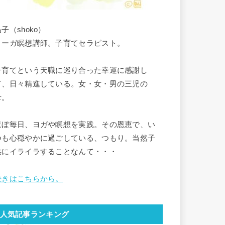
子（shoko）
ヨーガ瞑想講師。子育てセラピスト。
子育てという天職に巡り合った幸運に感謝し
て、日々精進している。女・女・男の三児の
母。
ほぼ毎日、ヨガや瞑想を実践。その恩恵で、い
つも心穏やかに過ごしている、つもり。当然子
供にイライラすることなんて・・・
続きはこちらから。
人気記事ランキング