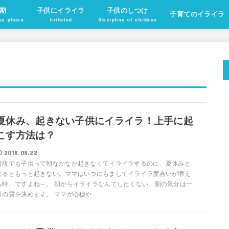
期
子供にイライラ
子供のしつけ
子育てのイライラ
ous phase
Irritated
Discipline of children
夏休み、起きない子供にイライラ！上手に起
こす方法は？
2018.08.22
普段でも子供って朝なかなか起きなくてイライラするのに、夏休みと
なるともっと起きない。ママはいつにもましてイライラ度合いが増え
る時、ですよね～。 朝からイライラなんてしたくない。朝の気分は一
日の質を決めます。 ママが心穏や...