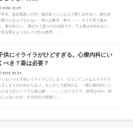
2018.12.29
中学生、反抗期真っ只中。親の言うことなんて聞くはずない。親の思
い通りになんてならない、時には暴言・暴力・・。もう子育て疲れ
た、親やめたい。 親がそう思うのは当然です。でも親はやめれない、
子供を変えようなんてそれも無理。 ...
子供にイライラがひどすぎる。心療内科にい
くべき？薬は必要？
2019.02.24
いつもいつも子供にイライラしてしまう。どうしてこんなにイライラ
してしまうのかわからない。もしかして病気かも。一度心療内科にい
ったほうがいい？でも薬は嫌・・・。 このイライラ、病気なのか、病
気じゃないのか。今の自分の状態に...