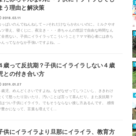
まう理由と解決策
2018.03.11
おっぱいのんでねんねして～♪それだけならかわいいのに。ミルクやオ
ムツ替え、寝くじに、夜泣き・・・赤ちゃんの世話で自由な時間なん
て全然ない。子供にイライラってこういうこと？ママ初心者には赤ち
ゃんってなかなか手強いですよね。...
４歳って反抗期？子供にイライラしない４歳
児との付き合い方
2019.01.27
４歳児、めんどくさいですよね。なぜなぜってしつこいし、ききわけ
なくて怒ったり泣いたり、汚いことば言って喜んだり。また反抗期？
親はつい子供にイライラ。でもそうならない接し方あるんです。 感情
が豊かになって、言葉も増えてく...
子供にイライラより旦那にイライラ、教育方