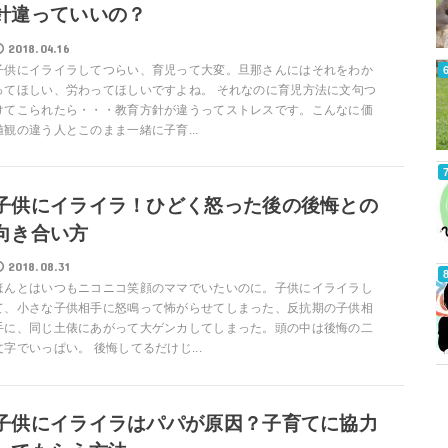
針違っていいの？
2018.04.16
子供にイライラしてつらい、育児って大変。旦那さんにはそれをわか
ってほしい、労わってほしいですよね。 それなのに育児方法に文句つ
けてこられたら・・・教育方針が違うってストレスです。こんなに価
値観の違う人とこのまま一緒に子育...
子供にイライラ！ひどく怒った後の後悔との
向き合い方
2018.08.31
ほんとはいつもニコニコ笑顔のママでいたいのに。子供にイライラし
て、小さな子供相手に怒鳴って怖がらせてしまった、反抗期の子供相
手に、同じ土俵にあがって大ゲンカしてしまった。頭の中は後悔の二
文字でいっぱい。 後悔してるだけじ...
子供にイライラはパパが原因？子育てに協力