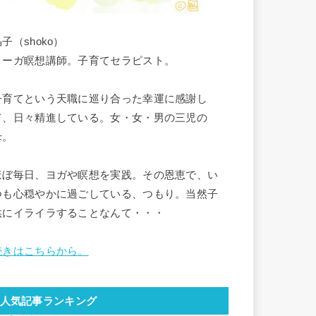
子（shoko）
ヨーガ瞑想講師。子育てセラピスト。
子育てという天職に巡り合った幸運に感謝し
て、日々精進している。女・女・男の三児の
母。
ほぼ毎日、ヨガや瞑想を実践。その恩恵で、い
つも心穏やかに過ごしている、つもり。当然子
供にイライラすることなんて・・・
続きはこちらから。
人気記事ランキング