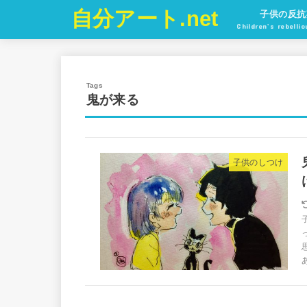
自分アート.net
子供の反抗
Children’s rebelli
鬼が来る
子供のしつけ