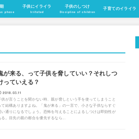
期
子供にイライラ
子供のしつけ
子育てのイライラ
ous phase
Irritated
Discipline of children
鬼が来る、って子供を脅していい？それしつ
けっていえる？
2018.03.11
子供が言うことを聞かない時、親が脅しという手を使ってしまうこと
って結構ありますよね。「鬼が来る」の一言で、小さな子供ならすぐ
思い通りになるでしょう。恐怖を与えることによるしつけは即効性が
ある。目先の親の都合を優先するなら...