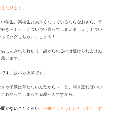
たくなります。
う中学生、高校生と大きくなっているならなおさら、毎
大好き～！」、とついつい言ってしまいましょう！つい
ーってハグしちゃいましょう！
子供にあきれられたり、嫌がられるのは避けられません
と思います。
んです。親バカ上等です。
なきゃ子供は育たないんだから～！と、開き直ればいい
、これやってしまってる親バカですから。
を聞かない
ことくらい、
一瞬イライラしたとしても、す