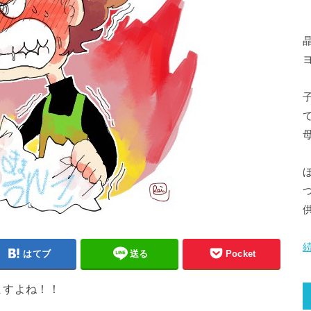
晶
はてブ
送る
Pocket
ますよね！！