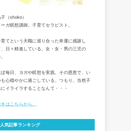
子（shoko）
ヨーガ瞑想講師。子育てセラピスト。
子育てという天職に巡り合った幸運に感謝し
て、日々精進している。女・女・男の三児の
母。
ほぼ毎日、ヨガや瞑想を実践。その恩恵で、い
つも心穏やかに過ごしている、つもり。当然子
供にイライラすることなんて・・・
続きはこちらから。
人気記事ランキング