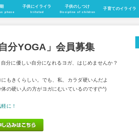
期
子供にイライラ
子供のしつけ
子育てのイライラ
ous phase
Irritated
Discipline of children
自分YOGA」会員募集
。自分に優しい自分になれるヨガ、はじめませんか？
ロにもきくらしい。でも、私、カラダ硬いんだよ
体の硬い人の方がヨガにむいているのです(^^)
気軽に！