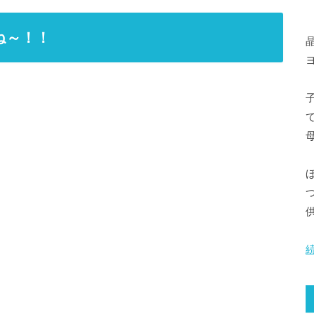
ね～！！
晶