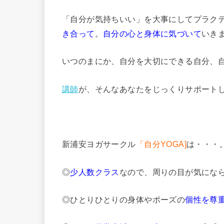
「自分が気持ちいい」を大事にしてプラク
き合って
。
自分の心と身体に気づいて
いき
いつのまにか、自分を大切にできる自分、
講師
が、そんなあなたをじっくりサポート
新浦安ヨガサークル
「自分YOGA]
は・・・
◎
少人数クラス
なので、周りの目が気にな
◎ひとりひとりの身体やポーズの
個性を尊