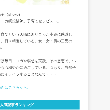
子（shoko）
ヨーガ瞑想講師。子育てセラピスト。
子育てという天職に巡り合った幸運に感謝し
て、日々精進している。女・女・男の三児の
母。
ほぼ毎日、ヨガや瞑想を実践。その恩恵で、い
つも心穏やかに過ごしている、つもり。当然子
供にイライラすることなんて・・・
続きはこちらから。
人気記事ランキング