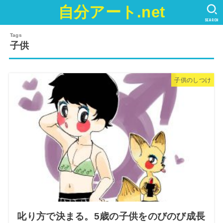
自分アート.net
SEARCH
子供
子供のしつけ
叱り方で決まる。5歳の子供をのびのび成長