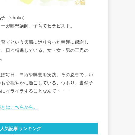
子（shoko）
ヨーガ瞑想講師。子育てセラピスト。
子育てという天職に巡り合った幸運に感謝し
て、日々精進している。女・女・男の三児の
母。
ほぼ毎日、ヨガや瞑想を実践。その恩恵で、い
つも心穏やかに過ごしている、つもり。当然子
供にイライラすることなんて・・・
続きはこちらから。
人気記事ランキング