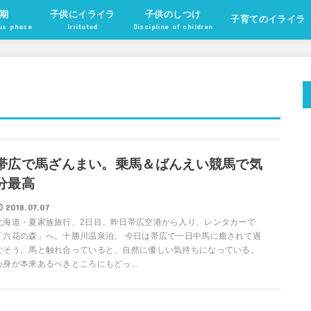
期
子供にイライラ
子供のしつけ
子育てのイライラ
ous phase
Irritated
Discipline of children
帯広で馬ざんまい。乗馬＆ばんえい競馬で気
分最高
2018.07.07
北海道・夏家族旅行、2日目。昨日帯広空港から入り、レンタカーで
「六花の森」へ。十勝川温泉泊。 今日は帯広で一日中馬に癒されて過
ごそう。馬と触れ合っていると、自然に優しい気持ちになっている。
心身が本来あるべきところにもどっ...