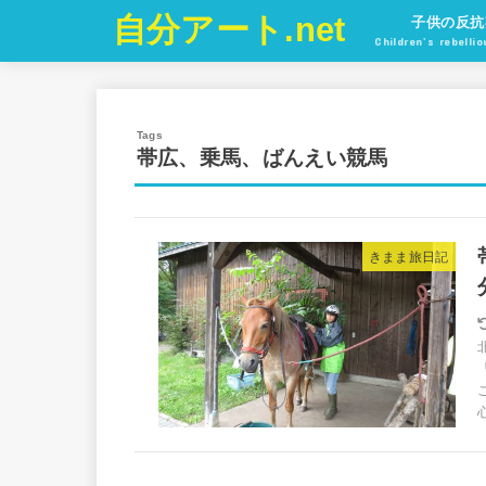
自分アート.net
子供の反抗
Children’s rebelli
帯広、乗馬、ばんえい競馬
きまま旅日記