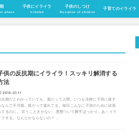
期
子供にイライラ
子供のしつけ
子育てのイライラ
ous phase
Irritated
Discipline of children
子供の反抗期にイライラ！スッキリ解消する
方法
2018.03.11
反抗期だとわかっていても、親だって人間。いつも冷静に子供に接す
るなんて不可能。親だって疲れてる。毎日こんなに子供のために頑張
ってるのに。 言うこときかない、悪態ついて勝手ばっかり。あ～イラ
イラする。なんとかならないの？ ...