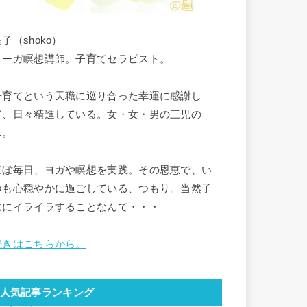
子（shoko）
ヨーガ瞑想講師。子育てセラピスト。
子育てという天職に巡り合った幸運に感謝し
て、日々精進している。女・女・男の三児の
母。
ほぼ毎日、ヨガや瞑想を実践。その恩恵で、い
つも心穏やかに過ごしている、つもり。当然子
供にイライラすることなんて・・・
続きはこちらから。
人気記事ランキング