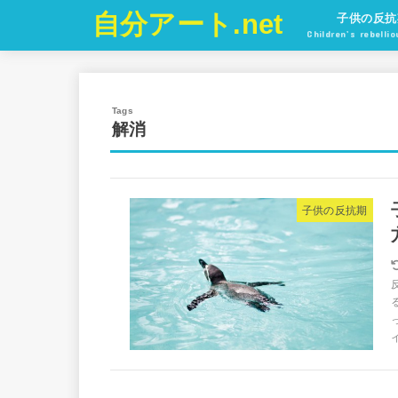
自分アート.net
子供の反抗
Children’s rebelli
解消
子供の反抗期