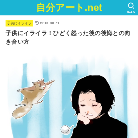
自分アート.net
SEARCH
2018.08.31
子供にイライラ
子供にイライラ！ひどく怒った後の後悔との向
き合い方