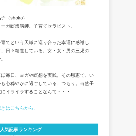
子（shoko）
ヨーガ瞑想講師。子育てセラピスト。
子育てという天職に巡り合った幸運に感謝し
て、日々精進している。女・女・男の三児の
母。
ほぼ毎日、ヨガや瞑想を実践。その恩恵で、い
つも心穏やかに過ごしている、つもり。当然子
供にイライラすることなんて・・・
続きはこちらから。
人気記事ランキング