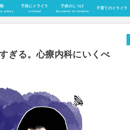
期
子供にイライラ
子供のしつけ
子育てのイライラ
ous phase
Irritated
Discipline of children
すぎる。心療内科にいくべ