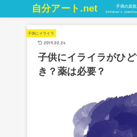
自分アート.net
子供の反抗
Children’s rebelli
子供にイライラ
2019.02.24
子供にイライラがひど
き？薬は必要？