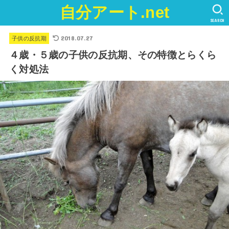
自分アート.net
SEARCH
2018.07.27
子供の反抗期
４歳・５歳の子供の反抗期、その特徴とらくら
く対処法