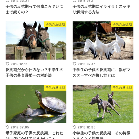
2019.02.21
2018.03.11
子供の反抗期って何歳ころ？いつ
子供の反抗期にイライラ！スッキ
まで続くの？
リ解消する方法
子供の反抗期
子供の反抗期
2019.12.16
2018.07.17
反抗期だから仕方ない？中学生の
中学生の子供の反抗期に、親がマ
子供の暴言暴挙への対処法
スターすべき接し方とは
子供の反抗期
子供の反抗期
2019.07.05
2018.12.25
母子家庭の子供の反抗期、これだ
小学生の子供の反抗期、その特徴
けは気にかけておきたいこと
とらくらく対処法