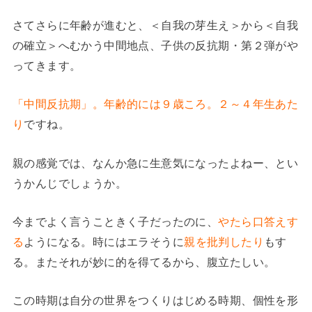
さてさらに年齢が進むと、＜自我の芽生え＞から＜自我
の確立＞へむかう中間地点、子供の反抗期・第２弾がや
ってきます。
「中間反抗期」。年齢的には９歳ころ。２～４年生あた
り
ですね。
親の感覚では、なんか急に生意気になったよねー、とい
うかんじでしょうか。
今までよく言うこときく子だったのに、
やたら口答えす
る
ようになる。時にはエラそうに
親を批判したり
もす
る。またそれが妙に的を得てるから、腹立たしい。
この時期は自分の世界をつくりはじめる時期、個性を形