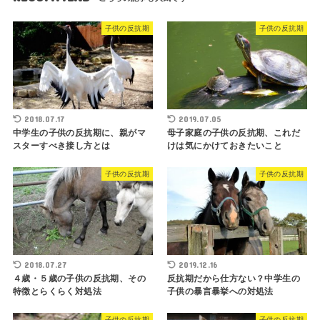
子供の反抗期
子供の反抗期
2018.07.17
2019.07.05
中学生の子供の反抗期に、親がマ
母子家庭の子供の反抗期、これだ
スターすべき接し方とは
けは気にかけておきたいこと
子供の反抗期
子供の反抗期
2018.07.27
2019.12.16
４歳・５歳の子供の反抗期、その
反抗期だから仕方ない？中学生の
特徴とらくらく対処法
子供の暴言暴挙への対処法
子供の反抗期
子供の反抗期