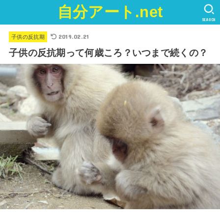
自分アート.net
SEARCH
2019.02.21
子供の反抗期
子供の反抗期って何歳ころ？いつまで続くの？