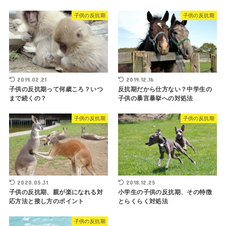
子供の反抗期
子供の反抗期
2019.02.21
2019.12.16
子供の反抗期って何歳ころ？いつ
反抗期だから仕方ない？中学生の
まで続くの？
子供の暴言暴挙への対処法
子供の反抗期
子供の反抗期
2020.05.31
2018.12.25
子供の反抗期、親が楽になれる対
小学生の子供の反抗期、その特徴
応方法と接し方のポイント
とらくらく対処法
子供の反抗期