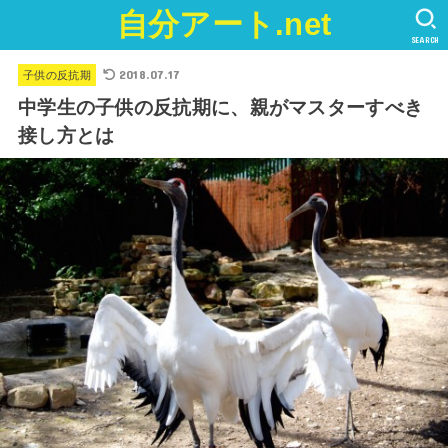
自分アート.net
SEARCH
2018.07.17
子供の反抗期
中学生の子供の反抗期に、親がマスターすべき
接し方とは