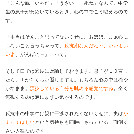
「こんな親、いやだ」「うざい」「死ね」なんて、中学
生の息子がわめいているとき、心の中でこう唱えるので
す。
「本当はそんこと思ってないくせに、おほほ、まぁ心に
もないこと言っちゃって。
反抗期なんだね～、いいよい
いよ
、がんばれ～」、って。
そして口では適度に反論しておきます。息子が１０言っ
たら、１か２くらい返しますよ。もちろん心の中は穏や
かなまま。
演技している自分を眺める感覚ですね
。全く
無視するのは逆にまずい気がするのです。
反抗中の中学生は親に干渉されたくないくせに、実は
か
まってほしい
という気持ちも同時にもっている、面倒く
さい人種なのです。